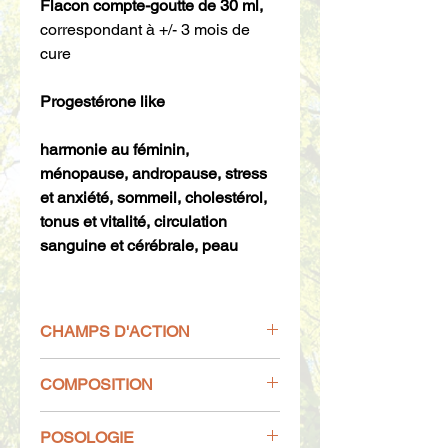
Flacon compte-goutte de 30 ml,
correspondant à +/- 3 mois de
cure
Progestérone like
harmonie au féminin,
ménopause, andropause, stress
et anxiété, sommeil, cholestérol,
tonus et vitalité, circulation
sanguine et cérébrale, peau
CHAMPS D'ACTION
Affections générales :
COMPOSITION
-
Anti-âge général, Asthénie
physique
, améliore le rendement
Extrait de bourgeons frais mis en
énergétique (avec Cassis et Chêne).
POSOLOGIE
macération directement sur le lieu de