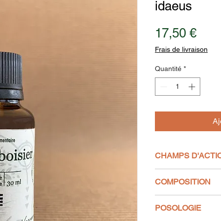
idaeus
Prix
17,50 €
Frais de livraison
Quantité
*
Aj
CHAMPS D'ACTI
Affections générales
COMPOSITION
-Rétention d'eau, s
et pommier)
Extrait de bourgeons
Appareil uro-génital
POSOLOGIE
directement sur le li
-Menstruations irrég