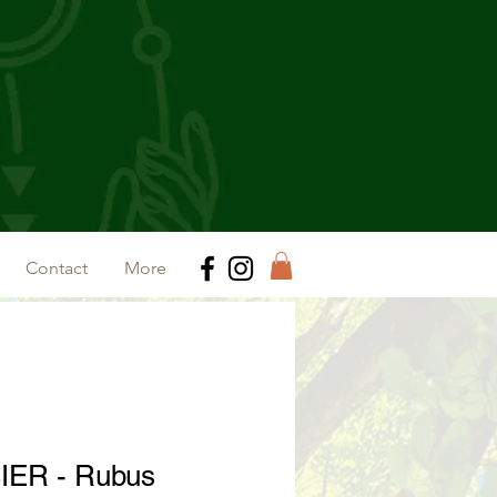
Contact
More
ER - Rubus