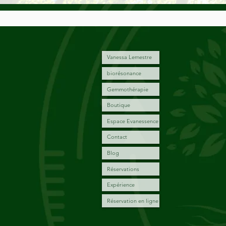
Vanessa Lemestre
biorésonance
Gemmothérapie
Boutique
Espace Evanessence
Contact
Blog
Réservations
Expérience
Réservation en ligne