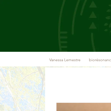
Vanessa Lemestre
biorésonan