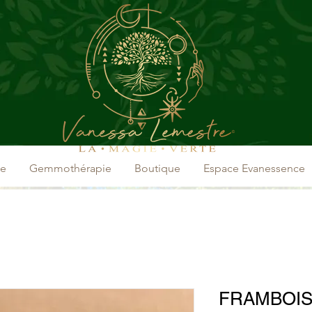
ce
Gemmothérapie
Boutique
Espace Evanessence
FRAMBOISI